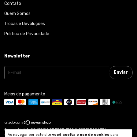
Contato
Quem Somos
Trocas e Devoluções
Política de Privacidade
Newsletter
Meios de pagamento
Copyright M.O. COMERCIO DE PRODUTOS IMPORTADOS LTDA -
33542703000109 - 2026. Todos os direitos reservados.
Ao navegar por este site
você aceita o uso de cookies
para