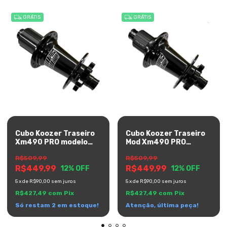
GRÁTIS
GRÁTIS
Cubo Koozer Traseiro
Cubo Koozer Traseiro
Xm490 PRO modelo
Mod Xm490 PRO
12x148 Boost 28 Furos
modelo 12x148 Boost
R$509,99
R$509,99
Shimano
28 Furos MS
R$449,99
R$449,99
12
% OFF
12
% OFF
5
x
de
R$90,00
sem juros
5
x
de
R$90,00
sem juros
R$427,49
com
Pix
R$427,49
com
Pix
Só restam
2
em estoque!
Atenção, última peça!